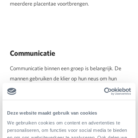
meerdere placentae voortbrengen.
Communicatie
Communicatie binnen een groep is belangrijk. De
mannen gebruiken de klier op hun neus om hun
territorium af te bakenen en hun
voortplantingsstatus te bevestigen. Ook geluiden
zijn belangrijk. Met name de jonge dieren
Deze website maakt gebruik van cookies
communiceren constant met elkaar door middel
We gebruiken cookies om content en advertenties te
van geluiden. Bij gevaar bijvoorbeeld blaffen
personaliseren, om functies voor social media te bieden
en om ons websiteverkeer te analyseren. Ook delen we