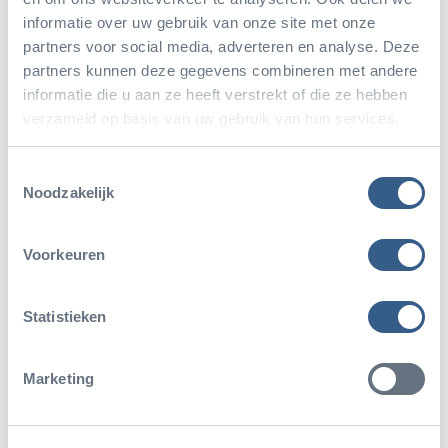
capybara’s om de anderen te waarschuwen en
informatie over uw gebruik van onze site met onze
vervolgens vluchten ze het water in. Capybara’s zijn
partners voor social media, adverteren en analyse. Deze
namelijk uitstekende zwemmers en duikers en
partners kunnen deze gegevens combineren met andere
informatie die u aan ze heeft verstrekt of die ze hebben
kunnen even goed uit de voeten op het land als in
verzameld op basis van uw gebruik van hun services.
het water. In het water helpen de korte
zwemvliezen tussen hun vier ‘vingers’ en drie tenen
Toestemmingsselectie
Noodzakelijk
hier zeker bij.
Bezoekers kunnen de capybara-jongen vanaf nu
Voorkeuren
dagelijks zien in hun verblijf in de
Bush
.
Statistieken
Marketing