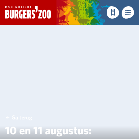
- Homepagina
Tickets
Menu
Ga terug
10 en 11 augustus: