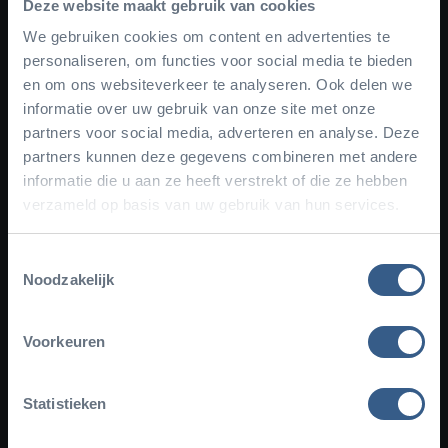
Deze website maakt gebruik van cookies
We gebruiken cookies om content en advertenties te
personaliseren, om functies voor social media te bieden
en om ons websiteverkeer te analyseren. Ook delen we
informatie over uw gebruik van onze site met onze
partners voor social media, adverteren en analyse. Deze
Facebook
Instagram
YouTube
TikTok
Newsletter
partners kunnen deze gegevens combineren met andere
informatie die u aan ze heeft verstrekt of die ze hebben
Schrijf je in voor de nieuwsbrief
verzameld op basis van uw gebruik van hun services.
Toestemmingsselectie
Noodzakelijk
Voorkeuren
Plan uw bezoek
Statistieken
Over Burgers' Zoo