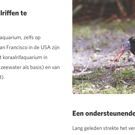
riffen te
faquarium, zelfs op
San Francisco in de USA zijn
t koraalrifaquarium in
 zeewater als basis) en van
d).
Een ondersteunende 
Lang geleden strekte het ve