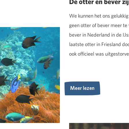
De otter en bever zi
We kunnen het ons gelukkig 
geen otter of bever meer te
bever in Nederland in de IJ
laatste otter in Friesland 
ook officieel was uitgestorve
Meer lezen
Meer lezen