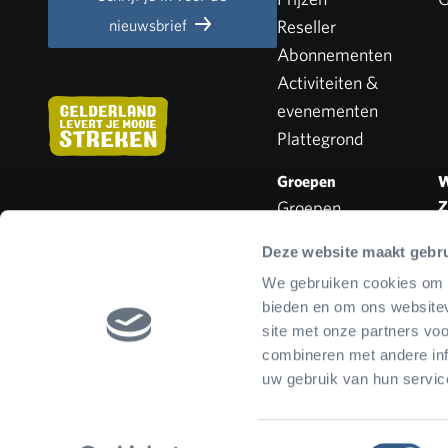
nieuwsbrief
Reseller
Abonnementen
Activiteiten &
evenementen
Plattegrond
Groepen
W
Groepen
Z
V
Schoolreizen
Deze website maakt gebru
Zorginstellingen
We gebruiken cookies om c
Personeelsvereniging
bieden en om ons websitev
site met onze partners vo
combineren met andere inf
uw gebruik van hun servic
Nederlands
Parkreglement
Voorwaarden cadea
Toestemmingsselectie