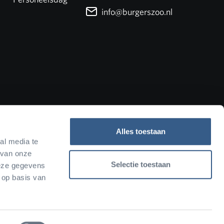
info@burgerszoo.nl
Alles toestaan
al media te
 van onze
Selectie toestaan
deze gegevens
 op basis van
Facebook
Instagram
YouTube
TikTok
Newslette