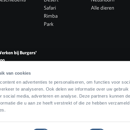
Safari
Alle dieren
Rimba
Park
erken bij Burgers'
oo
acatures
ik van cookies
ontent en advertenties te personaliseren, om functies voor soci
erkeer te analyseren. Ook delen we informatie over uw gebruik
or social media, adverteren en analyse. Deze partners kunnen 
ormatie die u aan ze heeft verstrekt of die ze hebben verzameld
es.
ubonnen
Privacy statement
ODR platform