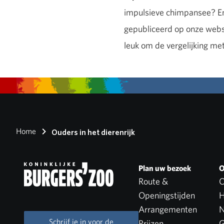
impulsieve chimpansee? En
gepubliceerd op onze websit
leuk om de vergelijking met 
Home
Ouders in het dierenrijk
Plan uw bezoek
O
Route &
O
Openingstijden
H
Arrangementen
N
Schrijf je in voor de
Prijzen
G