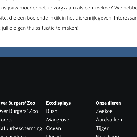
 is jouw moeder net zo zorgzaam als een zeekoe? We hebben
e, die een boeiende inkijk in het dierenrijk geven. Interessa
jullie eigen thuissituatie te maken!
ver Burgers' Zoo
Ecodisplays
Onze dieren
ver Burgers' Zoo
Bush
Zeekoe
oreca
Mangrove
Aardvarken
atuurbescherming
Ocean
Tijger
eschiedenis
Desert
Neushoorn