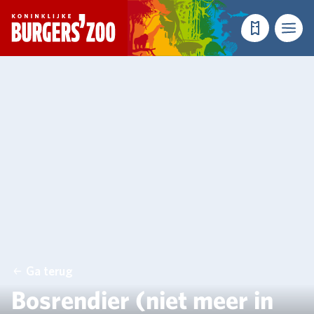
- Homepagina
Tickets
Menu
Ga terug
Bosrendier (niet meer in