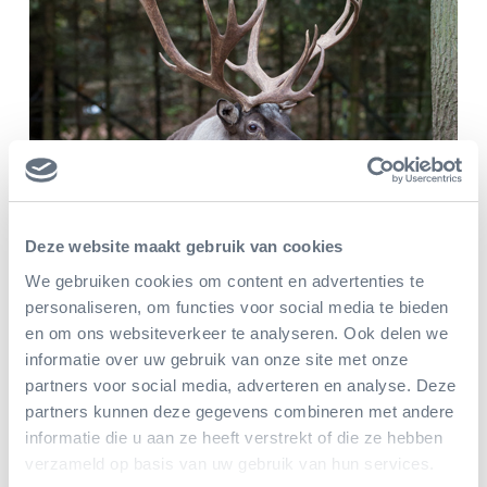
Deze website maakt gebruik van cookies
We gebruiken cookies om content en advertenties te
personaliseren, om functies voor social media te bieden
Foto's van bezoekers
en om ons websiteverkeer te analyseren. Ook delen we
informatie over uw gebruik van onze site met onze
partners voor social media, adverteren en analyse. Deze
Accepteer de cookies om foto's van bezoekers te zien.
partners kunnen deze gegevens combineren met andere
Klik hier
om de cookies te wijzigen.
informatie die u aan ze heeft verstrekt of die ze hebben
verzameld op basis van uw gebruik van hun services.