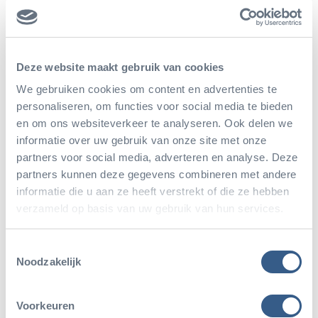
dierentuinen gelukkig toch wat kweekresultaten
behaald. En recent ook zelfs in Nederland. In
Avifauna is het gelukt om een jong op te fokken. En
Deze website maakt gebruik van cookies
tot onze grote vreugd was Avifauna bereid dit
We gebruiken cookies om content en advertenties te
personaliseren, om functies voor social media te bieden
(mannelijke) dier aan ons af te staan als partner
en om ons websiteverkeer te analyseren. Ook delen we
voor de Walsrode-vogel.
informatie over uw gebruik van onze site met onze
partners voor social media, adverteren en analyse. Deze
partners kunnen deze gegevens combineren met andere
Hoewel hij nog jong is, zijn we nu natuurlijk erg
informatie die u aan ze heeft verstrekt of die ze hebben
verzameld op basis van uw gebruik van hun services.
benieuwd of ze elkaar wel zien zitten en in de
toekomst ook voor jongen gaan zorgen. De eerste
Toestemmingsselectie
kennismaking is inmiddels probleemloos verlopen
Noodzakelijk
maar er zijn toch nog veel onzekerheden. Zo weet
Voorkeuren
niemand eigenlijk op welke leeftijd secretarissen