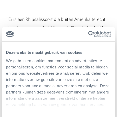
Er is een Rhipsalissoort die buiten Amerika terecht
is gekomen en nu in Afrika en Azië te vinden is. Men
denkt dat trekvogels die zaden zouden hebben
overgebracht, maar zoveel vruchtenetende vogels
Deze website maakt gebruik van cookies
trekken niet van Zuid-Amerika naar Afrika! Anderen
We gebruiken cookies om content en advertenties te
denken dat mensen de plant hebben meegenomen
personaliseren, om functies voor social media te bieden
om als surrogaatmaretak te gebruiken. In elk geval
en om ons websiteverkeer te analyseren. Ook delen we
past de plant zich makkelijk aan en zelfs in huis
informatie over uw gebruik van onze site met onze
partners voor social media, adverteren en analyse. Deze
doen ze het best goed. Als u ze maar niet in een
partners kunnen deze gegevens combineren met andere
potje aarde zet!
informatie die u aan ze heeft verstrekt of die ze hebben
verzameld op basis van uw gebruik van hun services.