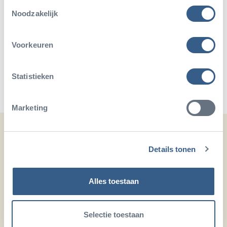
Toestemmingsselectie
Noodzakelijk
Deel dit artikel
Voorkeuren
Deel op Twitter
Deel op Facebook
Deel op WhatsApp
Kopieer link
Statistieken
Marketing
Ook leuk
Details tonen
Alles toestaan
Selectie toestaan