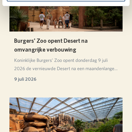
Burgers' Zoo opent Desert na
omvangrijke verbouwing
Koninklijke Burgers’ Zoo opent donderdag 9 juli
2026 de vernieuwde Desert na een maandenlange
verbou…
9 juli 2026