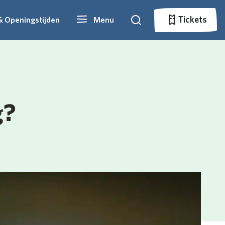
Tickets
& Openingstijden
Menu
Zoeken
Tickets
g?