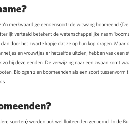
 name?
o’n merkwaardige eendensoort: de witwang boomeend (Den
tterlijk vertaald betekent de wetenschappelijke naam ‘boomzw
 dan door het zwarte kapje dat ze op hun kop dragen. Maar 
netjes en vrouwtjes er hetzelfde uitzien, hebben vaak een s
k zo bij deze eenden. De verwijzing naar een zwaan komt waars
 poten. Biologen zien boomeenden als een soort tussenvorm 
ds.
oomeenden?
ere soorten) worden ook wel fluiteenden genoemd. In de Bus