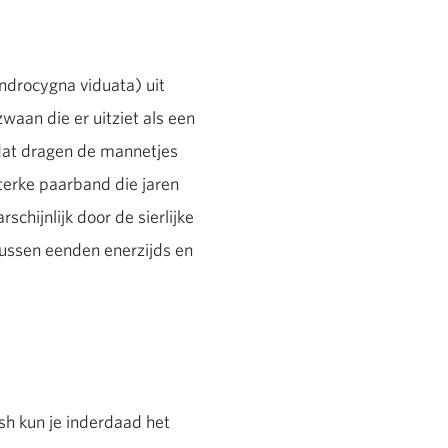
drocygna viduata) uit
aan die er uitziet als een
dat dragen de mannetjes
terke paarband die jaren
chijnlijk door de sierlijke
tussen eenden enerzijds en
h kun je inderdaad het