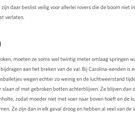
ijn daar beslist veilig voor allerlei rovers die de boom niet
t verlaten.
n
oken, moeten ze soms wel twintig meter omlaag springen wa
el bijdragen aan het breken van de val. Bij Carolina-eenden is
alletjes wegen echter zo weinig en de luchtweerstand tijden
ter slaan of met gebroken botten achterblijven. Ze blijven da
holte, zodat moeder niet met voer naar boven hoeft en de ku
tkomen. Ze zijn dan in elk geval droog en hebben al veel van d