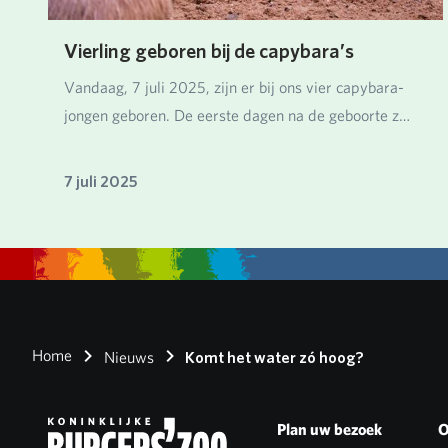
Vierling geboren bij de capybara’s
Vandaag, 7 juli 2025, zijn er bij ons vier capybara-
jongen geboren. De eerste dagen na de geboorte z…
7 juli 2025
Home
Nieuws
Komt het water zó hoog?
Plan uw bezoek
O