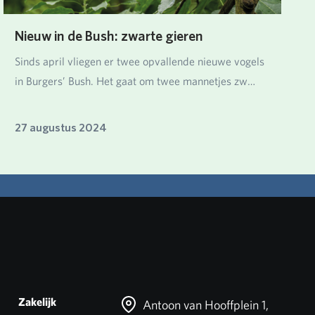
Nieuw in de Bush: zwarte gieren
Sinds april vliegen er twee opvallende nieuwe vogels
in Burgers’ Bush. Het gaat om twee mannetjes zw…
27 augustus 2024
Zakelijk
Antoon van Hooffplein 1,