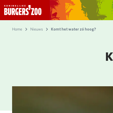
- Homepagina
Home
Nieuws
Komt het water zó hoog?
K