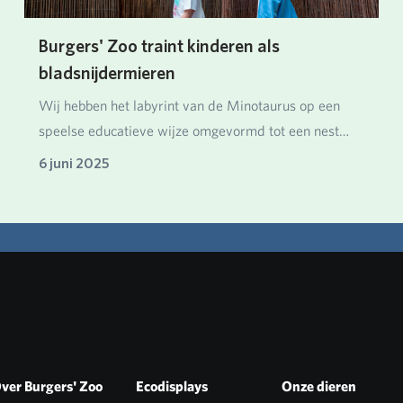
Burgers' Zoo traint kinderen als
bladsnijdermieren
Wij hebben het labyrint van de Minotaurus op een
speelse educatieve wijze omgevormd tot een nest
van…
6 juni 2025
ver Burgers' Zoo
Ecodisplays
Onze dieren