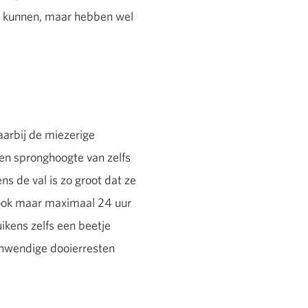
 in kunnen, maar hebben wel
arbij de miezerige
 een spronghoogte van zelfs
s de val is zo groot dat ze
n ook maar maximaal 24 uur
ikens zelfs een beetje
e inwendige dooierresten