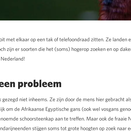
it met elkaar op een tak of telefoondraad zitten. Ze landen e
Toch zijn er soorten die het (soms) hogerop zoeken en op dak
n Nederland!
een probleem
jk gezegd niet inheems. Ze zijn door de mens hier gebracht al
lijk om de Afrikaanse Egyptische gans (ook wel vosgans gen
genoemde schoorsteenkap aan te treffen. Maar ook de fraai
ndarijneenden stijgen soms tot grote hoogten op zoek naar ee