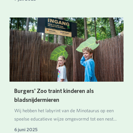
Burgers' Zoo traint kinderen als
bladsnijdermieren
Wij hebben het labyrint van de Minotaurus op een
speelse educatieve wijze omgevormd tot een nest
van…
6 juni 2025