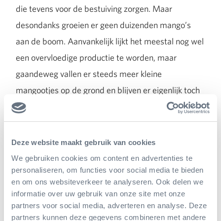
die tevens voor de bestuiving zorgen. Maar
desondanks groeien er geen duizenden mango’s
aan de boom. Aanvankelijk lijkt het meestal nog wel
een overvloedige productie te worden, maar
gaandeweg vallen er steeds meer kleine
mangootjes op de grond en blijven er eigenlijk toch
nog maar (relatief) weinig grote vruchten over.
Deze website maakt gebruik van cookies
Het echte zaad
We gebruiken cookies om content en advertenties te
Na consumptie van het vruchtvlees blijft er een
personaliseren, om functies voor social media te bieden
en om ons websiteverkeer te analyseren. Ook delen we
grote, ‘harige’, platte pit over. Daarin zit een soort
informatie over uw gebruik van onze site met onze
platte boon, het echte zaad. Wanneer je die (warm
partners voor social media, adverteren en analyse. Deze
partners kunnen deze gegevens combineren met andere
en vochtig!) plant, groeit daar een boompje uit dat