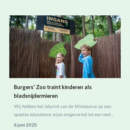
Burgers' Zoo traint kinderen als
bladsnijdermieren
Wij hebben het labyrint van de Minotaurus op een
speelse educatieve wijze omgevormd tot een nest
van…
6 juni 2025