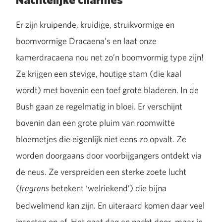
Nachtelijke charmes
Er zijn kruipende, kruidige, struikvormige en
boomvormige Dracaena’s en laat onze
kamerdracaena nou net zo’n boomvormig type zijn!
Ze krijgen een stevige, houtige stam (die kaal
wordt) met bovenin een toef grote bladeren. In de
Bush gaan ze regelmatig in bloei. Er verschijnt
bovenin dan een grote pluim van roomwitte
bloemetjes die eigenlijk niet eens zo opvalt. Ze
worden doorgaans door voorbijgangers ontdekt via
de neus. Ze verspreiden een sterke zoete lucht
(
betekent ‘welriekend’) die bijna
fragrans
bedwelmend kan zijn. En uiteraard komen daar veel
insecten op af. Het gaat dag en nacht door, maar in