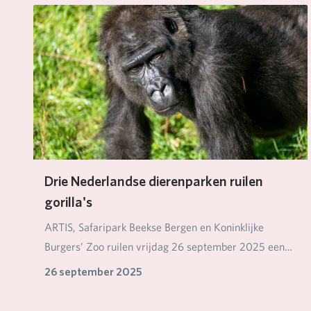
Drie Nederlandse dierenparken ruilen
gorilla's
ARTIS, Safaripark Beekse Bergen en Koninklijke
Burgers’ Zoo ruilen vrijdag 26 september 2025 een
aan…
26 september 2025