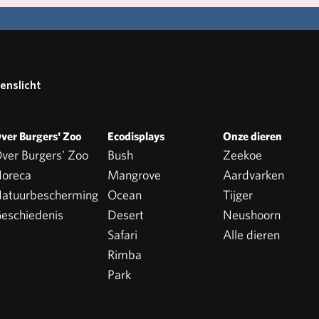
enslicht
ver Burgers' Zoo
Ecodisplays
Onze dieren
ver Burgers' Zoo
Bush
Zeekoe
oreca
Mangrove
Aardvarken
atuurbescherming
Ocean
Tijger
eschiedenis
Desert
Neushoorn
Safari
Alle dieren
Rimba
Park