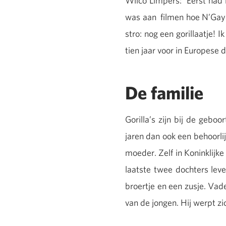
Wilco Limpers: ‘Eerst had 
was aan filmen hoe N’Gayla
stro: nog een gorillaatje! 
tien jaar voor in Europese d
De familie
Gorilla’s zijn bij de gebo
jaren dan ook een behoorlij
moeder. Zelf in Koninklijk
laatste twee dochters lev
broertje en een zusje. Vader
van de jongen. Hij werpt zic