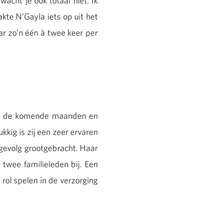
acht je ook totaal niet. Ik
kte N’Gayla iets op uit het
aar zo’n één à twee keer per
staat de komende maanden en
kkig is zij een zeer ervaren
 gevolg grootgebracht. Haar
twee familieleden bij. Een
n rol spelen in de verzorging