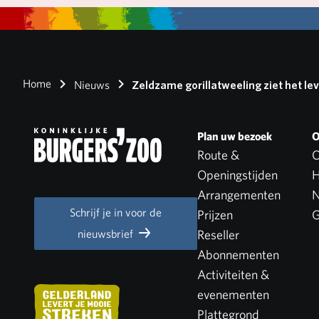
Home
Nieuws
Zeldzame gorillatweeling ziet het lev
Plan uw bezoek
O
Route &
O
Openingstijden
H
Arrangementen
N
Schrijf je in voor de
Prijzen
G
nieuwsbrief
Reseller
Abonnementen
Activiteiten &
evenementen
Plattegrond