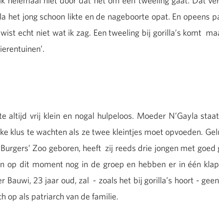
ik helemaal niet door dat het om een tweeling gaat. Dat verw
 het jong schoon likte en de nageboorte opat. En opeens pa
Ik wist echt niet wat ik zag. Een tweeling bij gorilla’s komt m
ierentuinen’.
orte altijd vrij klein en nogal hulpeloos. Moeder N’Gayla 
ke klus te wachten als ze twee kleintjes moet opvoeden. Gelu
e Burgers’ Zoo geboren, heeft zij reeds drie jongen met goed
en op dit moment nog in de groep en hebben er in één klap 
 Bauwi, 23 jaar oud, zal - zoals het bij gorilla’s hoort - gee
h op als patriarch van de familie.