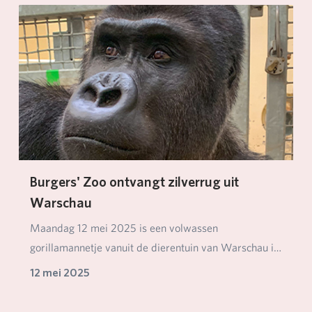
Burgers' Zoo ontvangt zilverrug uit
Warschau
Maandag 12 mei 2025 is een volwassen
gorillamannetje vanuit de dierentuin van Warschau in
ons park g…
12 mei 2025