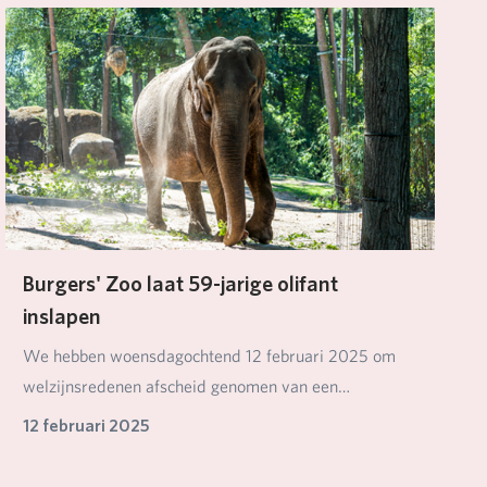
Burgers' Zoo laat 59-jarige olifant
inslapen
We hebben woensdagochtend 12 februari 2025 om
welzijnsredenen afscheid genomen van een
hoogbejaarde…
12 februari 2025