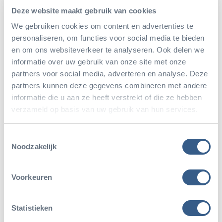
Deze website maakt gebruik van cookies
speciaal tarief geldt van € 10 per gast.
We gebruiken cookies om content en advertenties te
Dagbezoekers met een geldig entreebewijs mogen
personaliseren, om functies voor social media te bieden
zonder extra kosten langer blijven om aan de
en om ons websiteverkeer te analyseren. Ook delen we
informatie over uw gebruik van onze site met onze
avonden deel te nemen, terwijl
partners voor social media, adverteren en analyse. Deze
abonnementhouders gratis toegang krijgen.
partners kunnen deze gegevens combineren met andere
informatie die u aan ze heeft verstrekt of die ze hebben
verzameld op basis van uw gebruik van hun services.
Bestel avondkaarten met korting >>
Toestemmingsselectie
Noodzakelijk
Voorkeuren
Statistieken