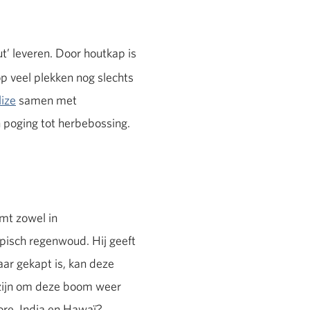
t’ leveren. Door houtkap is
p veel plekken nog slechts
lize
samen met
 poging tot herbebossing.
omt zowel in
pisch regenwoud. Hij geeft
aar gekapt is, kan deze
k zijn om deze boom weer
ore, India en Hawaï?