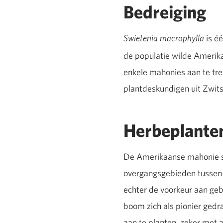
Bedreiging
is éé
Swietenia macrophylla
de populatie wilde Amerika
enkele mahonies aan te tr
plantdeskundigen uit Zwits
Herbeplante
De Amerikaanse mahonie ste
overgangsgebieden tussen s
echter de voorkeur aan geb
boom zich als pionier gedr
aan te planten, zeker met 