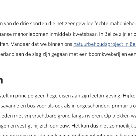
n van de drie soorten die het zeer gewilde ‘echte mahoniehou
anse mahoniebomen inmiddels kwetsbaar. In Belize zijn er o
effen. Vandaar dat we binnen ons
natuurbehoudsproject in Be
erland aan de slag zijn gegaan met een boomkwekerij en een
n
lt in principe geen hoge eisen aan zijn leefomgeving. Hij k
avanne en bos voor als ook als in ongeschonden, primair tro
ieden met vrij vruchtbare grond langs rivieren. Op plekken w
agen en vestigt hij zich opnieuw. Het kan dus niet zo moeilij
al de ervaring met de aanleg van mahonieplantages in Singap