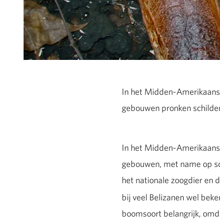
In het Midden-Amerikaanse l
gebouwen pronken schilder
In het Midden-Amerikaanse l
gebouwen, met name op scho
het nationale zoogdier en 
bij veel Belizanen wel bek
boomsoort belangrijk, omda