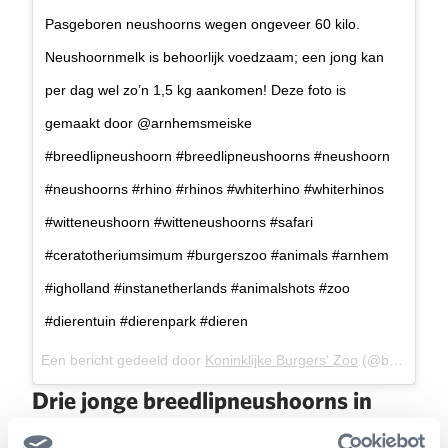
Pasgeboren neushoorns wegen ongeveer 60 kilo.
Neushoornmelk is behoorlijk voedzaam; een jong kan
per dag wel zo’n 1,5 kg aankomen! Deze foto is
gemaakt door @arnhemsmeiske ⠀ ⠀
#breedlipneushoorn #breedlipneushoorns #neushoorn
#neushoorns #rhino #rhinos #whiterhino #whiterhinos
#witteneushoorn #witteneushoorns #safari
#ceratotheriumsimum #burgerszoo #animals #arnhem
#igholland #instanetherlands #animalshots #zoo
#dierentuin #dierenpark #dieren
Een bericht gedeeld door
Koninklijke Burgers' Zoo
(@burgerszoo) op 1 Dec 2017 om 12:42 (PST)
Drie jonge breedlipneushoorns in
Arnhem!