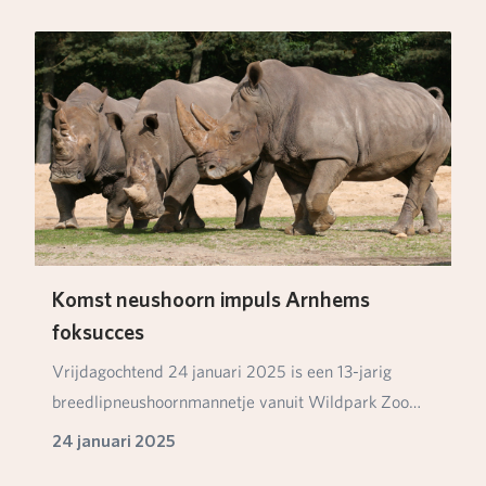
Komst neushoorn impuls Arnhems
foksucces
Vrijdagochtend 24 januari 2025 is een 13-jarig
breedlipneushoornmannetje vanuit Wildpark Zoo
Santo I…
24 januari 2025