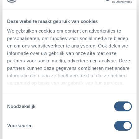
In 2017 werden in alle Europese dierentuinen met
breedlipneushoorns in totaal slechts elf dieren
Deze website maakt gebruik van cookies
geboren. In 2016 kwam het totaal op zestien
We gebruiken cookies om content en advertenties te
personaliseren, om functies voor social media te bieden
geboortes uit. Tegen die achtergrond is het
en om ons websiteverkeer te analyseren. Ook delen we
bijzonder dat de neushoorngroep in Burgers’ Zoo
informatie over uw gebruik van onze site met onze
momenteel maar liefst drie jongen telt: een
partners voor social media, adverteren en analyse. Deze
partners kunnen deze gegevens combineren met andere
mannetje van één jaar en tien maanden oud, een
informatie die u aan ze heeft verstrekt of die ze hebben
vrouwtje van zeven maanden en het pasgeboren
verzameld op basis van uw gebruik van hun services.
vrouwtje van anderhalve maand. Het Arnhemse
Toestemmingsselectie
dierenpark neemt met enkele andere Europese
Noodzakelijk
dierenparken nadrukkelijk het voortouw voor wat
betreft de fok met breedlipneushoorns.
Voorkeuren