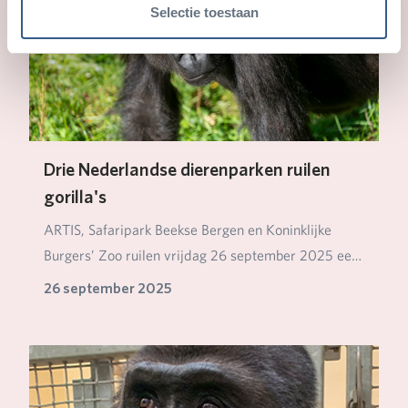
Selectie toestaan
Drie Nederlandse dierenparken ruilen
gorilla's
ARTIS, Safaripark Beekse Bergen en Koninklijke
Burgers’ Zoo ruilen vrijdag 26 september 2025 een
aan…
26 september 2025