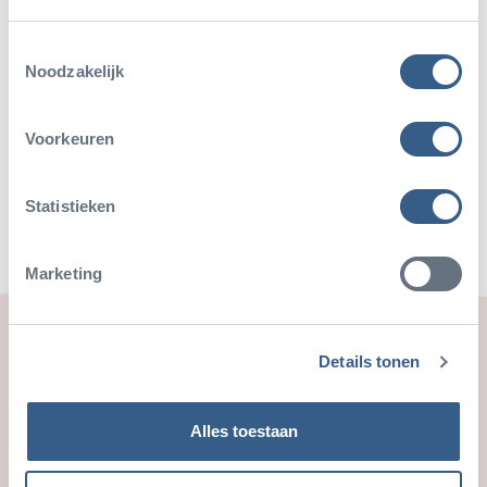
Toestemmingsselectie
Noodzakelijk
Deel dit artikel
Voorkeuren
Deel op Twitter
Deel op Facebook
Deel op WhatsApp
Kopieer link
Statistieken
Marketing
Ook leuk
Details tonen
Alles toestaan