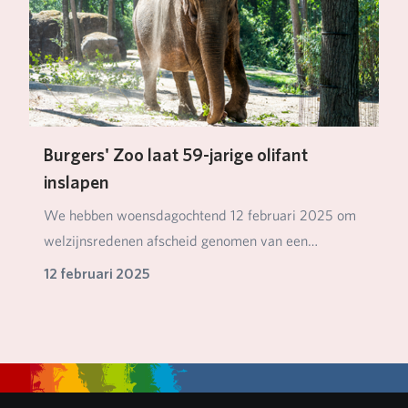
Burgers' Zoo laat 59-jarige olifant
inslapen
We hebben woensdagochtend 12 februari 2025 om
welzijnsredenen afscheid genomen van een
hoogbejaarde…
12 februari 2025