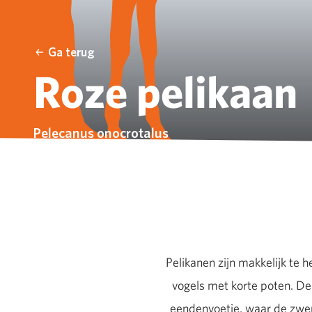
Ga terug
Roze pelikaan
Pelecanus onocrotalus
Pelikanen zijn makkelijk te 
vogels met korte poten. De
eendenvoetje, waar de zwem