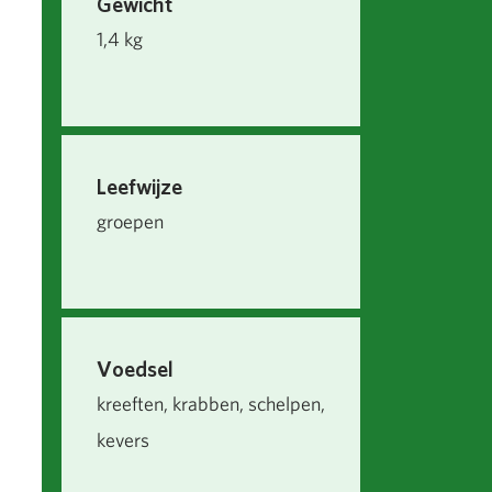
Gewicht
1,4 kg
Leefwijze
groepen
Voedsel
kreeften, krabben, schelpen,
kevers