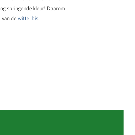
t oog springende kleur! Daarom
t van de
witte ibis
.