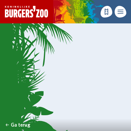
- Homepagina
Tickets
Menu
Ga terug