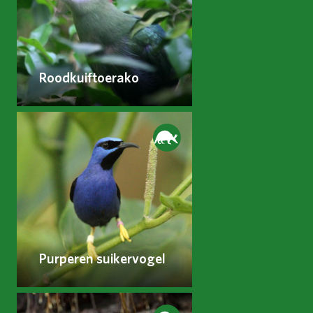
Roodkuiftoerako
Purperen suikervogel