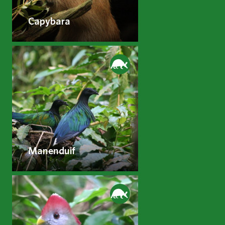
Capybara
Manenduif