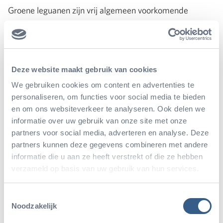
Groene leguanen zijn vrij algemeen voorkomende
dieren. In veel landen worden ze gevangen om hun
vlees. In sommige streken van Midden-Amerika wordt
vooral op de vrouwtjes gejaagd vlak voordat ze eieren
Deze website maakt gebruik van cookies
leggen; dan heb je de eieren en het vlees in één keer. Op
We gebruiken cookies om content en advertenties te
drachtige dieren jagen is uiteraard een nogal
personaliseren, om functies voor social media te bieden
kortzichtige omgang met natuurlijke hulpbronnen, want
en om ons websiteverkeer te analyseren. Ook delen we
informatie over uw gebruik van onze site met onze
op die manier kan een populatie bijzonder slecht
partners voor social media, adverteren en analyse. Deze
herstellen omdat de jonge aanwas ontbreekt.
partners kunnen deze gegevens combineren met andere
informatie die u aan ze heeft verstrekt of die ze hebben
verzameld op basis van uw gebruik van hun services.
Toestemmingsselectie
Noodzakelijk