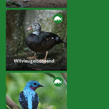
Witvleugelboseend