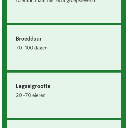
tolerant, maar niet echt groepslevend
Broedduur
70 -100 dagen
Legselgrootte
20 -70 eieren