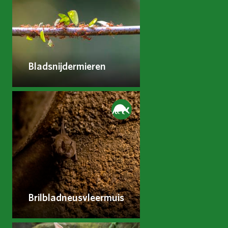
Bladsnijdermieren
Brilbladneusvleermuis