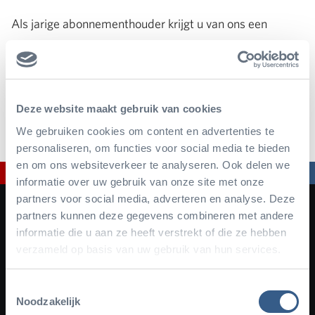
Als jarige abonnementhouder krijgt u van ons een
cadeautje waarmee u op uw beurt weer familieleden of
vrienden kunt trakteren. Bij uw volgende bezoek aan
Burgers' Zoo mag u namelijk tot twee personen voor de
Deze website maakt gebruik van cookies
helft van de prijs meenemen!
We gebruiken cookies om content en advertenties te
personaliseren, om functies voor social media te bieden
en om ons websiteverkeer te analyseren. Ook delen we
informatie over uw gebruik van onze site met onze
partners voor social media, adverteren en analyse. Deze
partners kunnen deze gegevens combineren met andere
informatie die u aan ze heeft verstrekt of die ze hebben
verzameld op basis van uw gebruik van hun services.
Toestemmingsselectie
Noodzakelijk
Facebook
Instagram
YouTube
TikTok
Newsletter