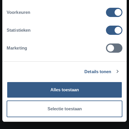
Voorkeuren
Schrijf je in voor de nieuwsbrief
Statistieken
Marketing
Plan uw bezoek
Details tonen
Over Burgers' Zoo
Alles toestaan
Ecodisplays
Selectie toestaan
Onze dieren