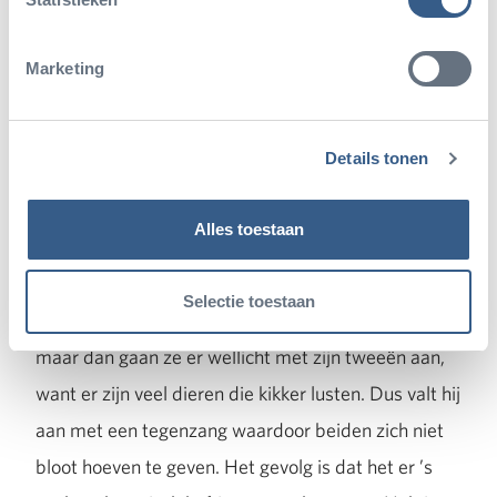
maar de meeste geven het zoeken uiteindelijk op en
verdenken het dierenpark wederom van een bandje.
Marketing
Het valt inderdaad niet mee. De dieren bewegen
zich zo goed als niet tijdens de kwaakconcerten en
Details tonen
ze hebben een geweldige schutkleur en vaak een
goede verstopplaats onder een blad of stuk hout.
Alles toestaan
Zo kunnen zij zich een staccato-geluid veroorloven.
Je vindt ze toch niet. Een soortgenoot kent de
Selectie toestaan
trucjes en zou dus op een rivaal af kunnen stormen
maar dan gaan ze er wellicht met zijn tweeën aan,
want er zijn veel dieren die kikker lusten. Dus valt hij
aan met een tegenzang waardoor beiden zich niet
bloot hoeven te geven. Het gevolg is dat het er ’s