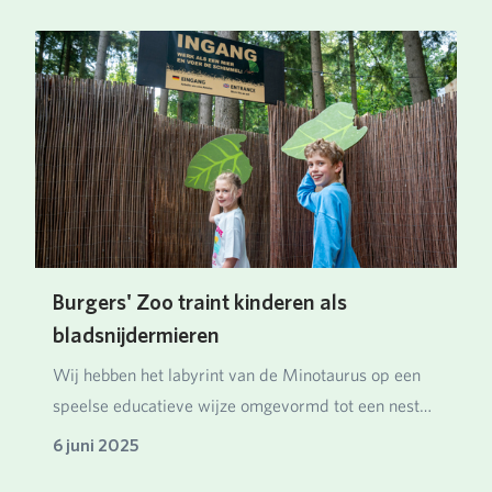
Burgers' Zoo traint kinderen als
bladsnijdermieren
Wij hebben het labyrint van de Minotaurus op een
speelse educatieve wijze omgevormd tot een nest
van…
6 juni 2025