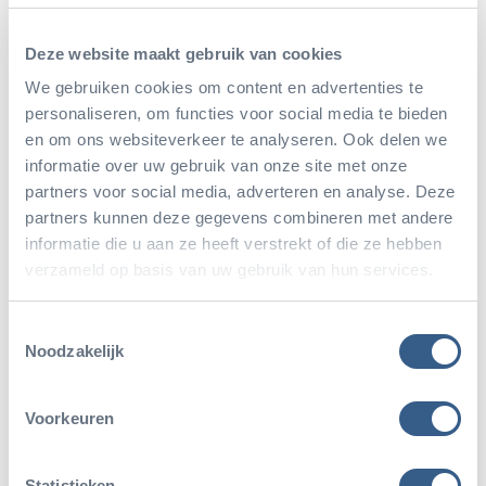
insecten als sprinkhanen, cicaden en krekels. Bij de
gewervelde dieren zijn de kikkers en padden ook
Deze website maakt gebruik van cookies
wel gesteld op geluid. Ze maken dat geluid met hun
We gebruiken cookies om content en advertenties te
personaliseren, om functies voor social media te bieden
keel of soms met speciale kwaakblazen. In de Bush
en om ons websiteverkeer te analyseren. Ook delen we
zijn de aanwezige tropische kikkers pas te horen
informatie over uw gebruik van onze site met onze
wanneer het ’s nachts boven de 23◦C blijft en de
partners voor social media, adverteren en analyse. Deze
partners kunnen deze gegevens combineren met andere
dagen lang genoeg zijn. In de zomer zijn ze elke
informatie die u aan ze heeft verstrekt of die ze hebben
nacht te horen. Het zijn typisch staccato-tonen die
verzameld op basis van uw gebruik van hun services.
je dus goed zou moeten kunnen lokaliseren. Maar
Toestemmingsselectie
als u deze zomer met de zomeravondactiviteiten
Noodzakelijk
meedoet en tegen schemer in de Bush bent, zal dat
lokaliseren vies tegenvallen. Soms staan er hele
Voorkeuren
groepen mensen te turen naar een bosje of
waterplasje waar geheid kikkertjes in moeten zitten
Statistieken