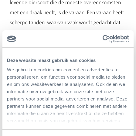
levende diersoort die de meeste overeenkomsten
met een draak heeft, is de varaan. Een varaan heeft
scherpe tanden, waarvan vaak wordt gedacht dat
ze giftig zijn. Dit is niet het geval, maar een varaan
is een vleeseter waardoor hij vieze tanden heeft die
ontstekingen kunnen veroorzaken na een beet.
Deze website maakt gebruik van cookies
We gebruiken cookies om content en advertenties te
Een varaan kan met zijn lange staart stevige tikken
personaliseren, om functies voor social media te bieden
en om ons websiteverkeer te analyseren. Ook delen we
uitdelen. Varanen missen de speciale breukvlakken
informatie over uw gebruik van onze site met onze
in de staartwervels, waardoor ze niet hun staart af
partners voor social media, adverteren en analyse. Deze
partners kunnen deze gegevens combineren met andere
kunnen werpen zoals vele hagedissoorten. Dus
informatie die u aan ze heeft verstrekt of die ze hebben
moeten ze extra zuinig zijn op hun staart. Als de
verzameld op basis van uw gebruik van hun services.
verdediging met de staart niet genoeg is, hebben ze