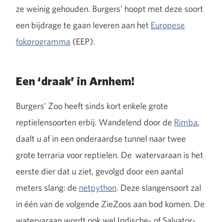
ze weinig gehouden. Burgers’ hoopt met deze soort
een bijdrage te gaan leveren aan het
Europese
fokprogramma
(EEP).
Een ‘draak’ in Arnhem!
Burgers’ Zoo heeft sinds kort enkele grote
reptielensoorten erbij. Wandelend door de
Rimba
,
daalt u af in een onderaardse tunnel naar twee
grote terraria voor reptielen. De watervaraan is het
eerste dier dat u ziet, gevolgd door een aantal
meters slang: de
netpython
. Deze slangensoort zal
in één van de volgende ZieZoos aan bod komen. De
watervaraan wordt ook wel Indische- of Salvator-