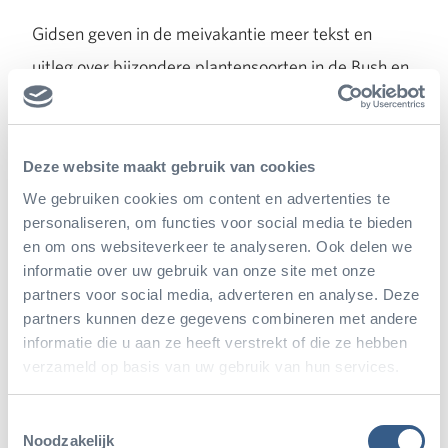
Gidsen geven in de meivakantie meer tekst en
uitleg over bijzondere plantensoorten in de Bush en
Desert. Ook verzorgen zij themawandelingen over
speciale plantensoorten in de Bush en Desert van
26 tot en met 30 april (reservering vooraf
Deze website maakt gebruik van cookies
verplicht). Burgers’ Zoo heeft een
themapagina
We gebruiken cookies om content en advertenties te
personaliseren, om functies voor social media te bieden
gemaakt op waar meer informatie te vinden is over
en om ons websiteverkeer te analyseren. Ook delen we
de Hortus Chat, diverse artikelen over bijzondere
informatie over uw gebruik van onze site met onze
partners voor social media, adverteren en analyse. Deze
plantensoorten in het park te vinden zijn en de
partners kunnen deze gegevens combineren met andere
gidsenactiviteiten en –rondleidingen vermeld staan.
informatie die u aan ze heeft verstrekt of die ze hebben
verzameld op basis van uw gebruik van hun services.
Toestemmingsselectie
Noodzakelijk