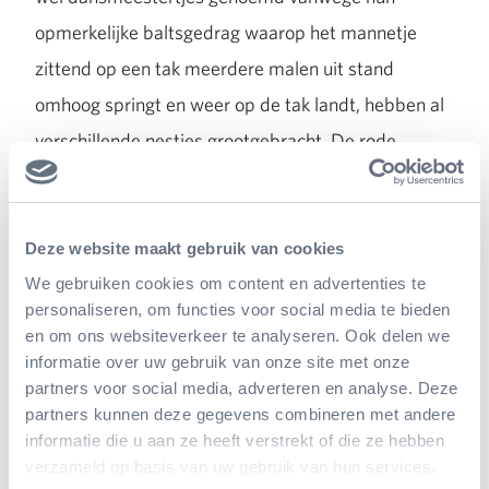
opmerkelijke baltsgedrag waarop het mannetje
zittend op een tak meerdere malen uit stand
omhoog springt en weer op de tak landt, hebben al
verschillende nestjes grootgebracht. De rode
kardinalen doen het erg goed en hebben al
nestelgedrag laten zien. Als eiwitrijk voedsel voor
de jongen gingen ze helaas echter veel
blauwe
Deze website maakt gebruik van cookies
morpho’s
vangen. Om die reden hebben we
We gebruiken cookies om content en advertenties te
personaliseren, om functies voor social media te bieden
uiteindelijk besloten om alleen een mannengroepje
en om ons websiteverkeer te analyseren. Ook delen we
rode kardinalen in de Mangrove te houden
informatie over uw gebruik van onze site met onze
partners voor social media, adverteren en analyse. Deze
voortaan. Bij de rosse fluiteenden doet zich weer
partners kunnen deze gegevens combineren met andere
een andere uitdaging voor: zij eten erg graag van
informatie die u aan ze heeft verstrekt of die ze hebben
het aangeplante zeegras. Daar mogen ze op zich
verzameld op basis van uw gebruik van hun services.