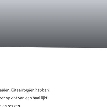
 haaien. Gitaarroggen hebben
er op dat van een haai lijkt.
n en roggen.