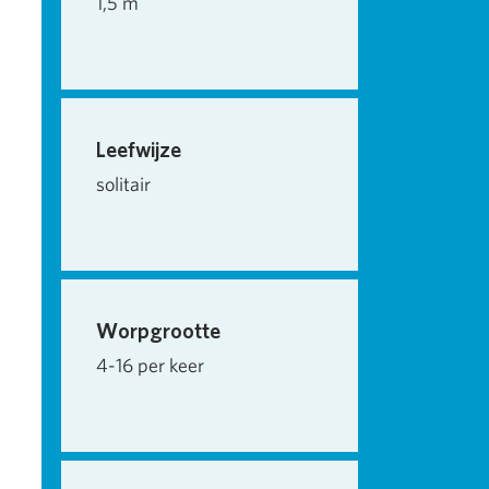
1,5 m
Leefwijze
solitair
Worpgrootte
4-16 per keer