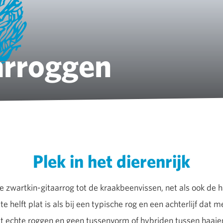
arroggen
Plek in het dierenrijk
e zwartkin-gitaarrog tot de kraakbeenvissen, net als ook de
e helft plat is als bij een typische rog en een achterlijf dat me
et echte roggen en geen tussenvorm of hybriden tussen haaie