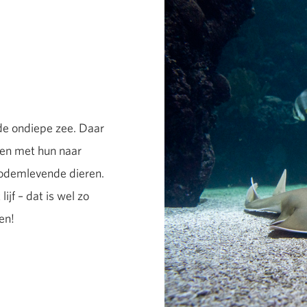
de ondiepe zee. Daar
len met hun naar
 bodemlevende dieren.
ijf – dat is wel zo
en!