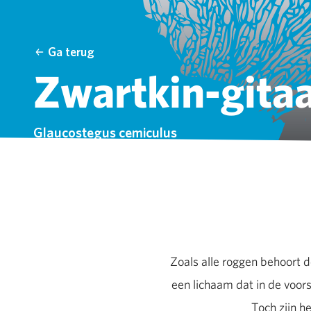
Ga terug
Zwartkin-gita
Glaucostegus cemiculus
Zoals alle roggen behoort d
een lichaam dat in de voorst
Toch zijn h