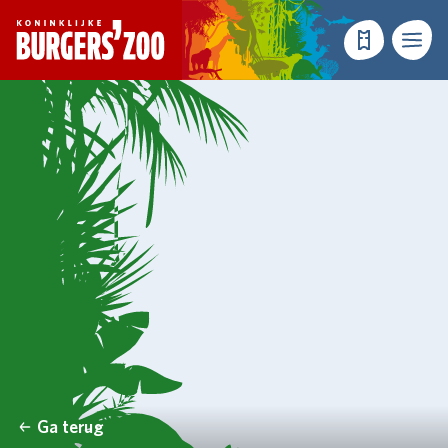
- Homepagina
Tickets
Menu
Ga terug