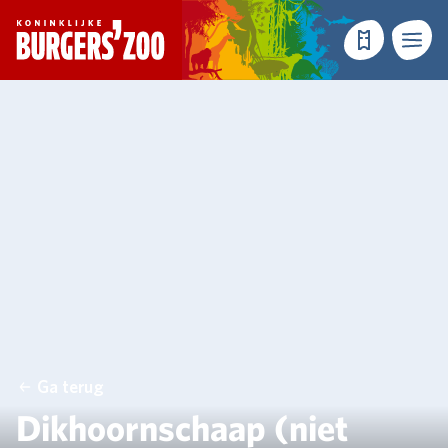
- Homepagina
Tickets
Menu
Ga terug
Dikhoornschaap (niet