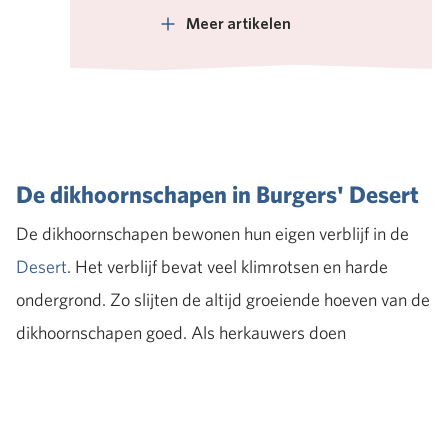
Meer artikelen
De dikhoornschapen in Burgers' Desert
De dikhoornschapen bewonen hun eigen verblijf in de
Desert
. Het verblijf bevat veel klimrotsen en harde
ondergrond. Zo slijten de altijd groeiende hoeven van de
dikhoornschapen goed. Als herkauwers doen
dikhoornschapen het na het opnemen van voedsel graag
eventjes rustig aan. Ze liggen dan vaak in het stukje van
het verblijf dat voorzien is van zacht zand.