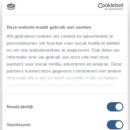
voedselaanbod nemen
dikhoornschapen genoegen
met schijfcactussen als
Deze website maakt gebruik van cookies
voedsel. Ze verwijderen dan
We gebruiken cookies om content en advertenties te
personaliseren, om functies voor social media te bieden
eerst de dorens met de
en om ons websiteverkeer te analyseren. Ook delen we
hoeven.
informatie over uw gebruik van onze site met onze
partners voor social media, adverteren en analyse. Deze
In de koude woestijnwinters
partners kunnen deze gegevens combineren met andere
informatie die u aan ze heeft verstrekt of die ze hebben
krijgen dikhoornschapen een
verzameld op basis van uw gebruik van hun services.
dikke ondervacht. ‘s Zomers
hebben deze schapen op hun
Toestemmingsselectie
Noodzakelijk
rug een dikkere vacht dan op
hun buik. Een laagje dicht
Voorkeuren
haar houdt namelijk ook de