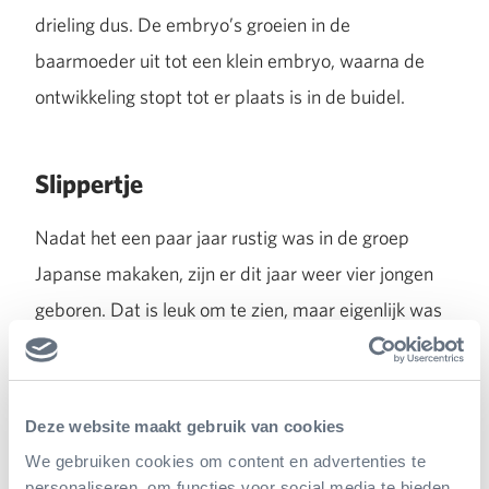
drieling dus. De embryo’s groeien in de
baarmoeder uit tot een klein embryo, waarna de
ontwikkeling stopt tot er plaats is in de buidel.
Slippertje
Nadat het een paar jaar rustig was in de groep
Japanse makaken, zijn er dit jaar weer vier jongen
geboren. Dat is leuk om te zien, maar eigenlijk was
het niet de bedoeling. Omdat de mannetjes nog
jong waren hadden we een paar jaar geen extra
geboortebeperkende maatregelen hoeven te
Deze website maakt gebruik van cookies
nemen. De oudste jonge mannetjes zijn inmiddels
We gebruiken cookies om content en advertenties te
personaliseren, om functies voor social media te bieden