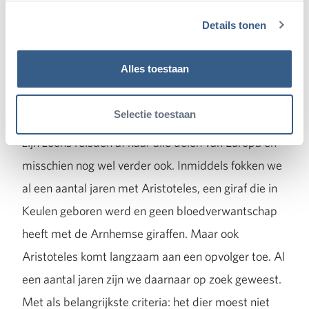
Details tonen
Wie zoekt...
Alles toestaan
Onze eerste fokbul
giraffe
in het Safaripark was
Caesar. Caesar had veel vrouwtjes en leefde lang.
Selectie toestaan
De meeste van zijn dochters mochten blijven, maar
zijn zoons reisden af naar alle delen van Europa en
misschien nog wel verder ook. Inmiddels fokken we
al een aantal jaren met Aristoteles, een giraf die in
Keulen geboren werd en geen bloedverwantschap
heeft met de Arnhemse giraffen. Maar ook
Aristoteles komt langzaam aan een opvolger toe. Al
een aantal jaren zijn we daarnaar op zoek geweest.
Met als belangrijkste criteria: het dier moest niet