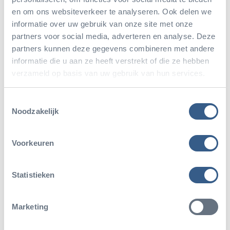
duidelijk geslachtsrijp. Voor een keertje is het wel
en om ons websiteverkeer te analyseren. Ook delen we
weer leuk, maar voor de komende jaren zullen we
informatie over uw gebruik van onze site met onze
wat beter op moeten passen.
partners voor social media, adverteren en analyse. Deze
partners kunnen deze gegevens combineren met andere
informatie die u aan ze heeft verstrekt of die ze hebben
Ikari
verzameld op basis van uw gebruik van hun services.
Hadden we eindelijk twee vrouwtjes voor onze oude
Toestemmingsselectie
Noodzakelijk
Bongo-man Erik, werd Erik ziek en stierf uiteindelijk.
Gelukkig heeft het niet lang geduurd voor we een
Voorkeuren
opvolger hebben gevonden. Dankzij Diergaarde
Blijdorp is Ikari gekomen, die in Rotterdam geboren
Statistieken
is. Hij is vier jaar oud en het zou dus niet lang
hoeven te duren voor hij voor nageslacht gaat
Marketing
zorgen.