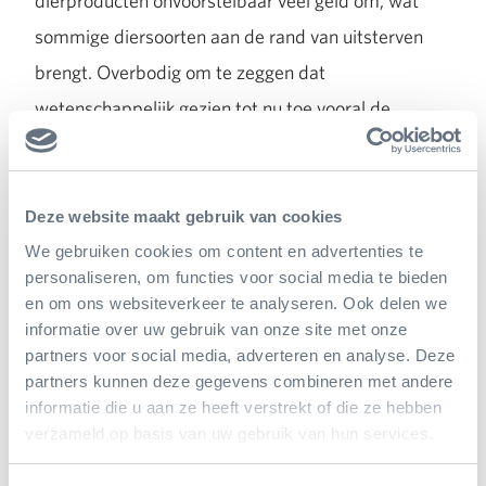
dierproducten onvoorstelbaar veel geld om, wat
sommige diersoorten aan de rand van uitsterven
brengt. Overbodig om te zeggen dat
wetenschappelijk gezien tot nu toe vooral de
placebowerking van deze producten is bewezen!
Deze website maakt gebruik van cookies
Zuidoost Azië Campagne in
We gebruiken cookies om content en advertenties te
Burgers’ Zoo
personaliseren, om functies voor social media te bieden
en om ons websiteverkeer te analyseren. Ook delen we
In Burgers’ Zoo zijn de flora en fauna van Zuidoost
informatie over uw gebruik van onze site met onze
Azië uitstekend vertegenwoordigd. Denk alleen al
partners voor social media, adverteren en analyse. Deze
partners kunnen deze gegevens combineren met andere
aan delen van de
Bush
, de unieke
Mangrove
, de
informatie die u aan ze heeft verstrekt of die ze hebben
schitterende
Rimba
, en de
Ocean
met het
verzameld op basis van uw gebruik van hun services.
waterleven van het Indopacifisch gebied. Genoeg