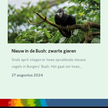
Nieuw in de Bush: zwarte gieren
Sinds april vliegen er twee opvallende nieuwe
vogels in Burgers’ Bush. Het gaat om twee
mannetjes zw…
27 augustus 2024