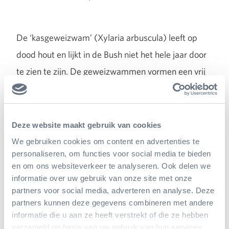
De ‘kasgeweizwam’ (Xylaria arbuscula) leeft op
dood hout en lijkt in de Bush niet het hele jaar door
te zien te zijn. De geweizwammen vormen een vrij
grote groep paddenstoelen. Deze soort is tot nu toe
in Europa echter alleen maar in enkele warme
plantenkassen gevonden. En ook het kleine
Deze website maakt gebruik van cookies
paddenstoeltje Mycena hawaiiensis, met een
We gebruiken cookies om content en advertenties te
personaliseren, om functies voor social media te bieden
ivoorkleurig hoedje zo groot als een speldenknop,
en om ons websiteverkeer te analyseren. Ook delen we
kreeg een naam: alohamycena. Deze soort is voor
informatie over uw gebruik van onze site met onze
het eerst waargenomen op Hawaii, vandaar
partners voor social media, adverteren en analyse. Deze
partners kunnen deze gegevens combineren met andere
natuurlijk de naam. Ook in Zuid-Amerika komt ze
informatie die u aan ze heeft verstrekt of die ze hebben
voor en nu dus ook in onze Bush! De alohamycena is
verzameld op basis van uw gebruik van hun services.