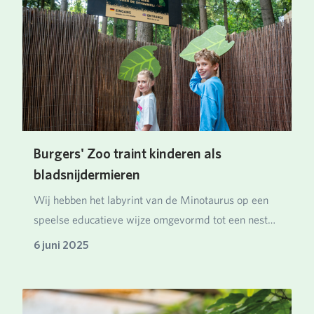
Burgers' Zoo traint kinderen als
bladsnijdermieren
Wij hebben het labyrint van de Minotaurus op een
speelse educatieve wijze omgevormd tot een nest
van…
6 juni 2025