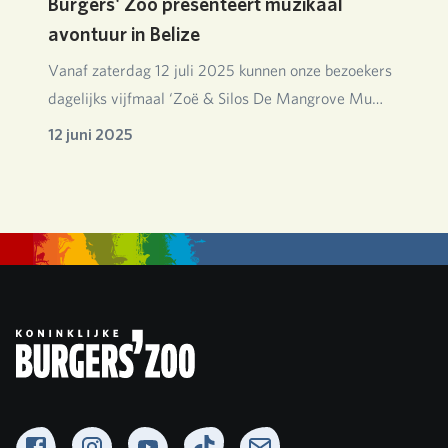
Burgers' Zoo presenteert muzikaal
avontuur in Belize
Vanaf zaterdag 12 juli 2025 kunnen onze bezoekers
dagelijks vijfmaal ‘Zoë & Silos De Mangrove Mu…
12 juni 2025