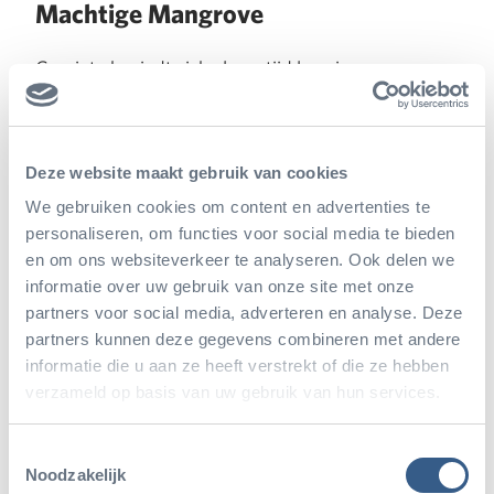
Machtige Mangrove
C. cujete bevindt zich al een tijd lang in onze
collectie. Hij groeit in de
Bush
op een plekje waar de
meeste bezoekers hem helaas niet heel goed
Deze website maakt gebruik van cookies
kunnen zien, in de buurt van de zebrastallen. In de
We gebruiken cookies om content en advertenties te
nieuwe Mangrove krijgen beide soorten
personaliseren, om functies voor social media te bieden
kalebasbomen een prominentere plek. In de Bush
en om ons websiteverkeer te analyseren. Ook delen we
heeft deze boom nooit zijn spectaculaire vruchten
informatie over uw gebruik van onze site met onze
partners voor social media, adverteren en analyse. Deze
ontwikkeld. We hopen dat hij zich in het opener
partners kunnen deze gegevens combineren met andere
droogboslandschap van
Burgers’ Mangrove
nog
informatie die u aan ze heeft verstrekt of die ze hebben
verzameld op basis van uw gebruik van hun services.
meer op zijn gemak voelt dan in het regenwoud van
de Bush en dat hij ons dan ook verblijdt met zijn
Toestemmingsselectie
gave vruchten!
Noodzakelijk