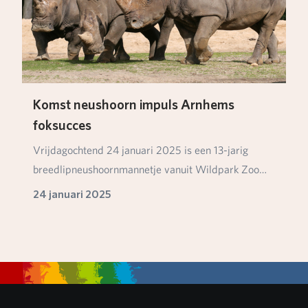
Komst neushoorn impuls Arnhems
foksucces
Vrijdagochtend 24 januari 2025 is een 13-jarig
breedlipneushoornmannetje vanuit Wildpark Zoo
Santo I…
24 januari 2025