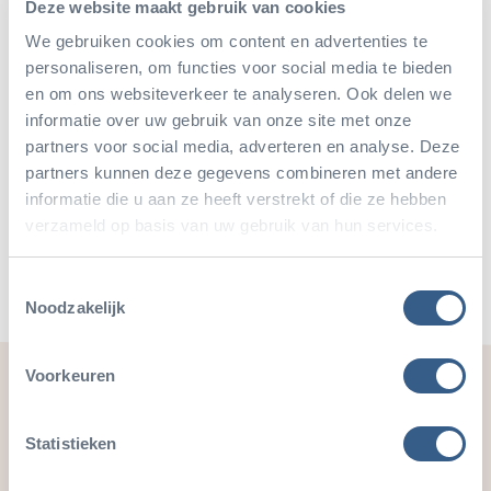
Deze website maakt gebruik van cookies
We gebruiken cookies om content en advertenties te
personaliseren, om functies voor social media te bieden
en om ons websiteverkeer te analyseren. Ook delen we
informatie over uw gebruik van onze site met onze
partners voor social media, adverteren en analyse. Deze
Deel dit artikel
partners kunnen deze gegevens combineren met andere
informatie die u aan ze heeft verstrekt of die ze hebben
Deel op Twitter
Deel op Facebook
Deel op WhatsApp
Kopieer link
verzameld op basis van uw gebruik van hun services.
Toestemmingsselectie
Noodzakelijk
Voorkeuren
Ook leuk
Statistieken