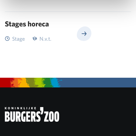
Stages horeca
Stage
N.v.t.