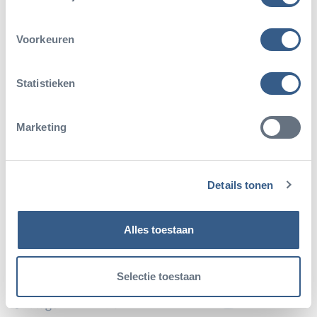
Voorkeuren
Solliciteer voor een stageplek
3 vacatures
Statistieken
Marketing
Open stage vacature
Details tonen
Stage
N.v.t
Alles toestaan
Stages dierverzorging
Selectie toestaan
Stage
N.v.t