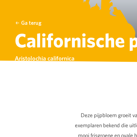
Ga terug
Californische 
Aristolochia californica
Deze pijpbloem groeit va
exemplaren bekend die uitlo
mooi frisgroene en ovale b