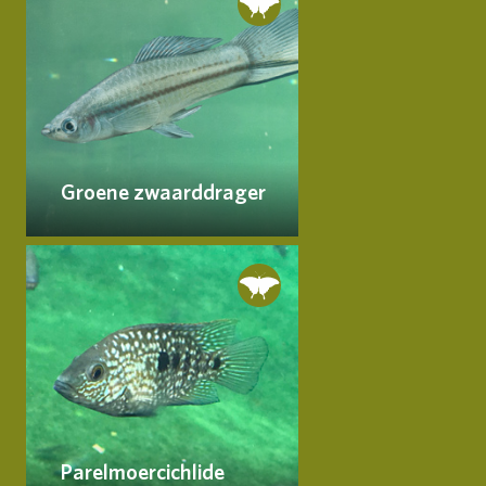
Groene zwaarddrager
Parelmoercichlide