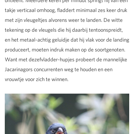
ontleent. Meerdere keren per minuut springt hij van een
takje verticaal omhoog, fladdert minimaal zes keer druk
met zijn vleugeltjes alvorens weer te landen. De witte
tekening op de vleugels die hij daarbij tentoonspreidt,
en het metaal-achtig geluidje dat hij vlak voor de landing
produceert, moeten indruk maken op de soortgenoten.
Want met dezefvladder-hupjes probeert de mannelijke
Jacarinagors concurrenten weg te houden en een
vrouwtje voor zich te winnen.