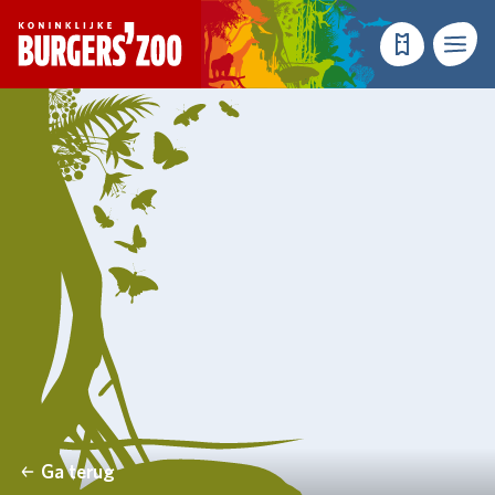
- Homepagina
Tickets
Menu
Ga terug