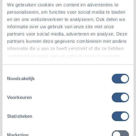
We gebruiken cookies om content en advertenties te
personaliseren, om functies voor social media te bieden
en om ons websiteverkeer te analyseren. Ook delen we
informatie over uw gebruik van onze site met onze
partners voor social media, adverteren en analyse. Deze
partners kunnen deze gegevens combineren met andere
informatie die u aan ze heeft verstrekt of die ze hebben
Bedreiging en bescherming
verzameld op basis van uw gebruik van hun services.
Het verspreidingsgebied van de jacarinagors is immens
Toestemmingsselectie
Noodzakelijk
groot. Bovendien bewoont dit vogeltje niet alleen
bossen, maar ook struikgewas en wat opener
Voorkeuren
landschap. Het wordt niet echt bejaagd door mensen en
is geen geliefde kooivogel. De soort is daarom voorlopig
Statistieken
veilig in haar voortbestaan.
Marketing