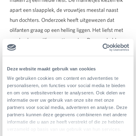
apart een slaapplek, de vrouwtjes meestal naast
hun dochters. Onderzoek heeft uitgewezen dat
olifanten graag op een helling liggen. Het liefst met
een hoek van vijfenveertig graden. Daarom hebben
we in de stal een heuvel van schors gecreëerd, waar
de dieren lekker tegenaan kunnen liggen. Ze hollen
Deze website maakt gebruik van cookies
die helling zelfs een beetje uit, zodat er ook plaats is
We gebruiken cookies om content en advertenties te
voor de buik.
personaliseren, om functies voor social media te bieden
en om ons websiteverkeer te analyseren. Ook delen we
informatie over uw gebruik van onze site met onze
Liever de boom in
partners voor social media, adverteren en analyse. Deze
partners kunnen deze gegevens combineren met andere
Soms worden ook ervaren medewerkers verrast
informatie die u aan ze heeft verstrekt of die ze hebben
door hun dieren. Voor de
neusberen
gebruiken we al
verzameld op basis van uw gebruik van hun services.